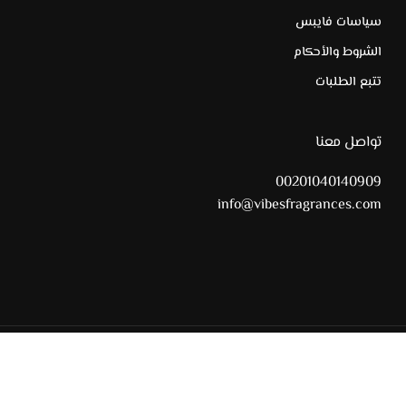
سياسات فايبس
الشروط والأحكام
تتبع الطلبات
تواصل معنا
00201040140909
info@vibesfragrances.com
All Rights Reserved © 2025 Vibes Fragrances
tiktok
whatsapp
instagram
facebook